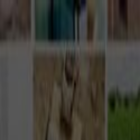
Giriş Yap
Kayıt Ol
Usta Ol - İş Fırsatları