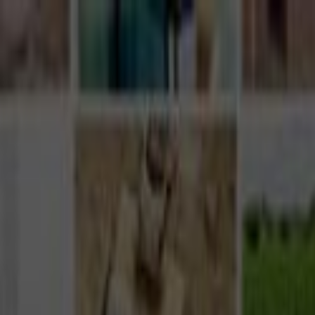
Giriş Yap
Kayıt Ol
Usta Ol - İş Fırsatları