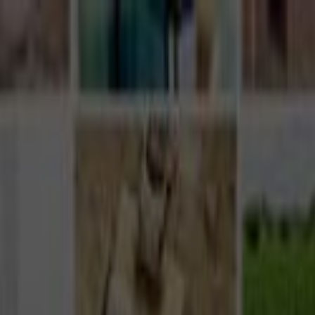
Giriş Yap
Kayıt Ol
Usta Ol - İş Fırsatları