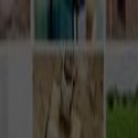
Giriş Yap
Kayıt Ol
Usta Ol - İş Fırsatları