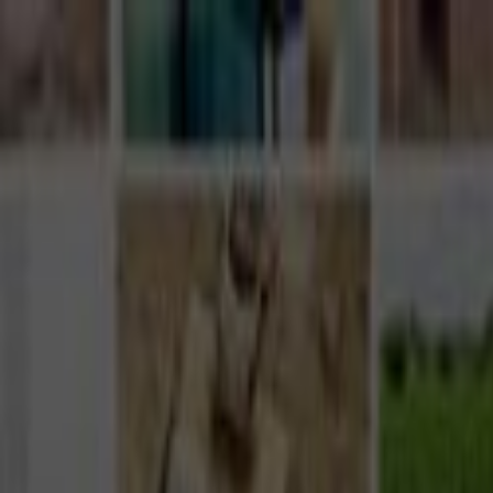
Giriş Yap
Kayıt Ol
Usta Ol - İş Fırsatları