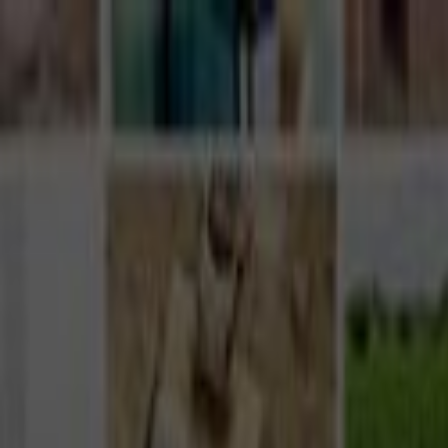
Giriş Yap
Kayıt Ol
Usta Ol - İş Fırsatları