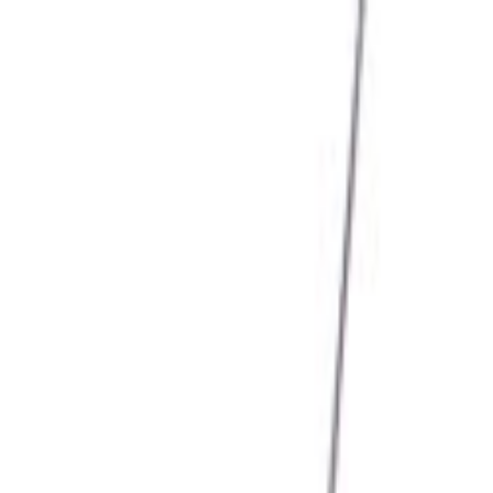
Giriş Yap
Kayıt Ol
Usta Ol - İş Fırsatları