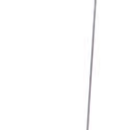
Giriş Yap
Kayıt Ol
Usta Ol - İş Fırsatları