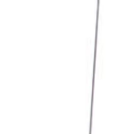
Giriş Yap
Kayıt Ol
Usta Ol - İş Fırsatları