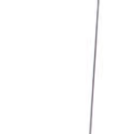
Giriş Yap
Kayıt Ol
Usta Ol - İş Fırsatları