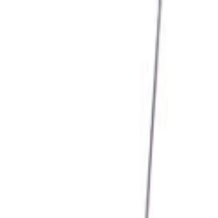
Giriş Yap
Kayıt Ol
Usta Ol - İş Fırsatları