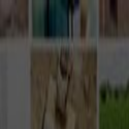
Giriş Yap
Kayıt Ol
Usta Ol - İş Fırsatları