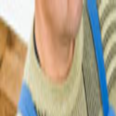
Giriş Yap
Kayıt Ol
Usta Ol - İş Fırsatları