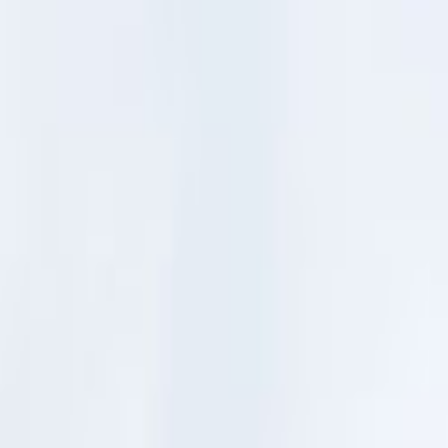
Giriş Yap
Kayıt Ol
Usta Ol - İş Fırsatları