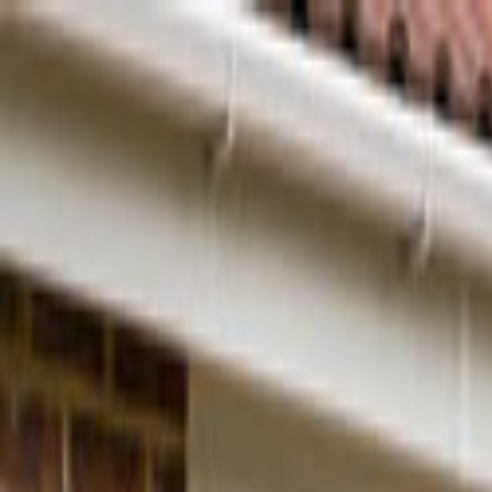
Giriş Yap
Kayıt Ol
Usta Ol - İş Fırsatları