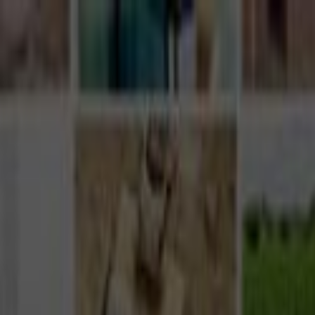
Giriş Yap
Kayıt Ol
Usta Ol - İş Fırsatları