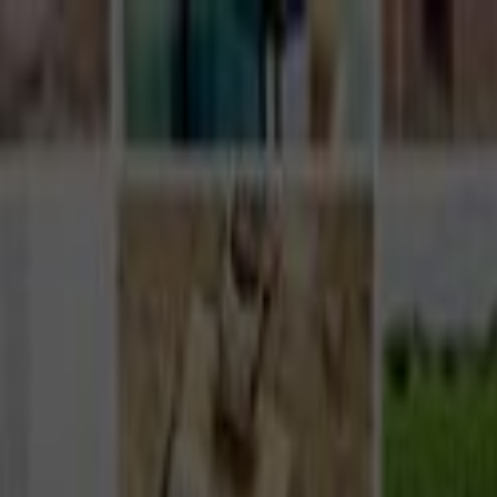
Giriş Yap
Kayıt Ol
Usta Ol - İş Fırsatları