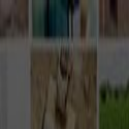
Giriş Yap
Kayıt Ol
Usta Ol - İş Fırsatları