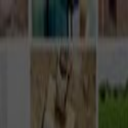
Giriş Yap
Kayıt Ol
Usta Ol - İş Fırsatları