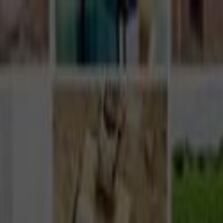
Giriş Yap
Kayıt Ol
Usta Ol - İş Fırsatları