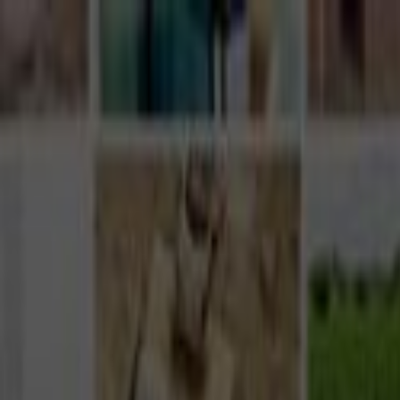
Giriş Yap
Kayıt Ol
Usta Ol - İş Fırsatları