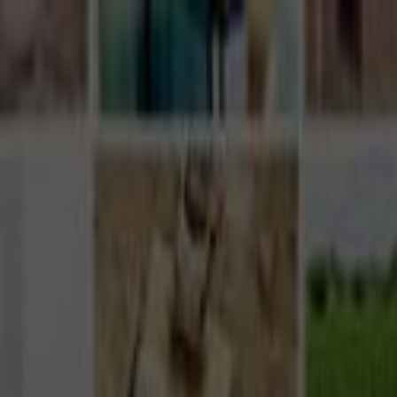
Giriş Yap
Kayıt Ol
Usta Ol - İş Fırsatları