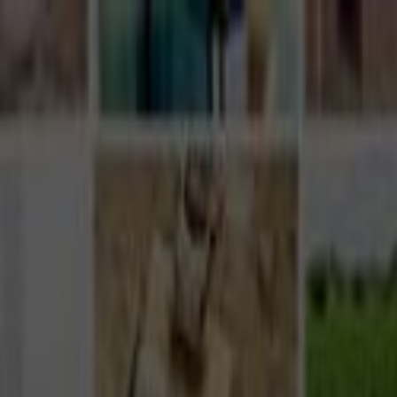
Giriş Yap
Kayıt Ol
Usta Ol - İş Fırsatları