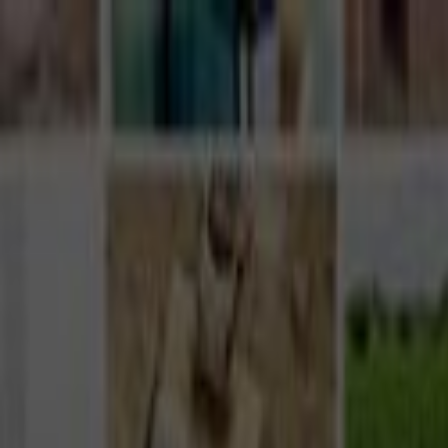
Giriş Yap
Kayıt Ol
Usta Ol - İş Fırsatları