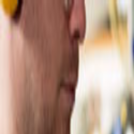
Giriş Yap
Kayıt Ol
Usta Ol - İş Fırsatları