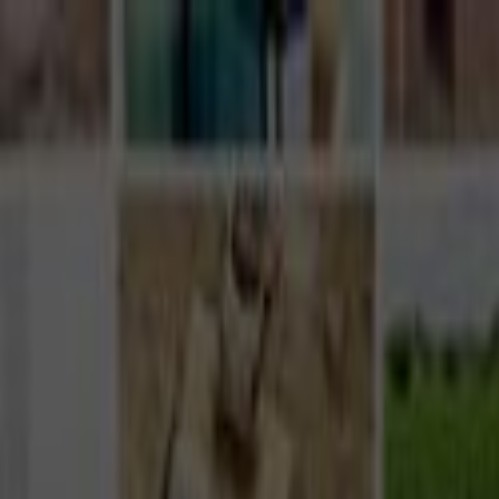
Giriş Yap
Kayıt Ol
Usta Ol - İş Fırsatları