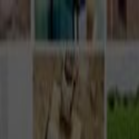
Giriş Yap
Kayıt Ol
Usta Ol - İş Fırsatları