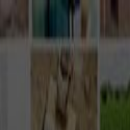
Giriş Yap
Kayıt Ol
Usta Ol - İş Fırsatları