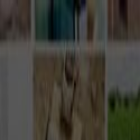
Giriş Yap
Kayıt Ol
Usta Ol - İş Fırsatları