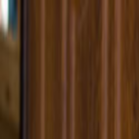
Giriş Yap
Kayıt Ol
Usta Ol - İş Fırsatları