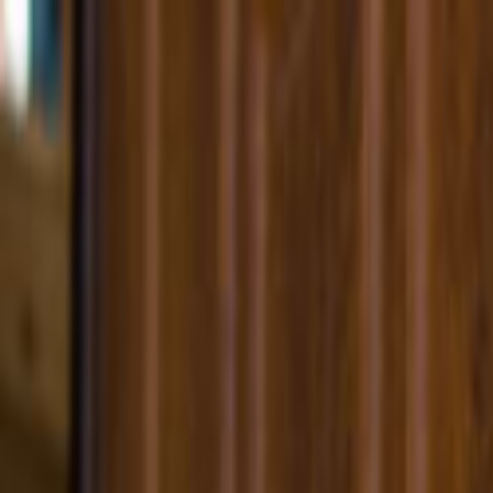
Giriş Yap
Kayıt Ol
Usta Ol - İş Fırsatları