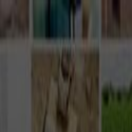
Giriş Yap
Kayıt Ol
Usta Ol - İş Fırsatları