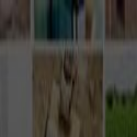
Giriş Yap
Kayıt Ol
Usta Ol - İş Fırsatları