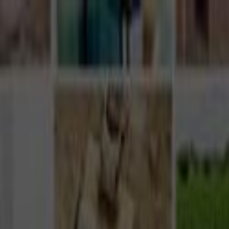
Giriş Yap
Kayıt Ol
Usta Ol - İş Fırsatları