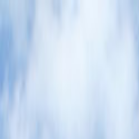
Giriş Yap
Kayıt Ol
Usta Ol - İş Fırsatları