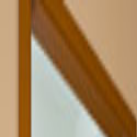
Giriş Yap
Kayıt Ol
Usta Ol - İş Fırsatları