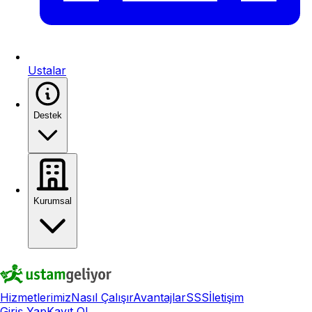
Ustalar
Destek
Kurumsal
Hizmetlerimiz
Nasıl Çalışır
Avantajlar
SSS
İletişim
Giriş Yap
Kayıt Ol