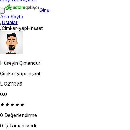
Giriş
Ana Sayfa
/
Ustalar
/
Cimkar-yapi-insaat
Hüseyin Çimendur
Çimkar yapı inşaat
UG211376
0.0
★
★
★
★
★
0
Değerlendirme
0
İş Tamamlandı