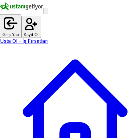
Giriş Yap
Kayıt Ol
Usta Ol - İş Fırsatları