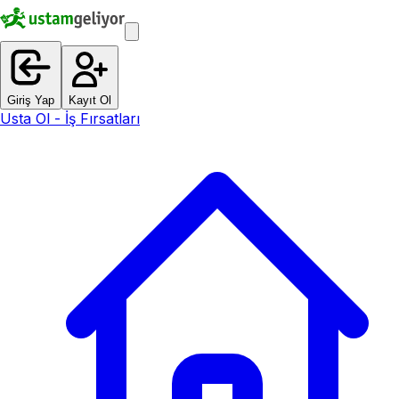
Giriş Yap
Kayıt Ol
Usta Ol - İş Fırsatları