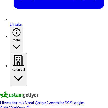
Ustalar
Destek
Kurumsal
Hizmetlerimiz
Nasıl Çalışır
Avantajlar
SSS
İletişim
Giriş Yap
Kayıt Ol