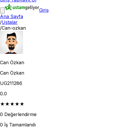
Giriş
Ana Sayfa
/
Ustalar
/
Can-ozkan
Can Özkan
Can Özkan
UG211286
0.0
★
★
★
★
★
0
Değerlendirme
0
İş Tamamlandı