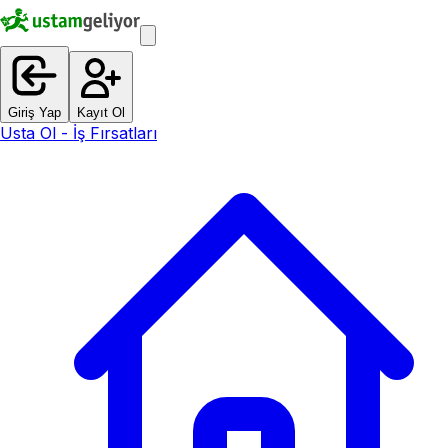
Giriş Yap
Kayıt Ol
Usta Ol - İş Fırsatları