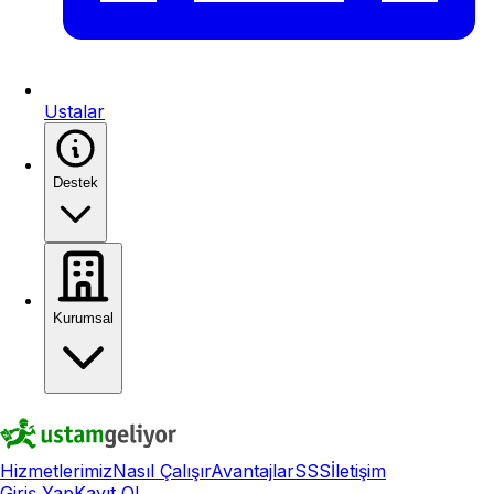
Ustalar
Destek
Kurumsal
Hizmetlerimiz
Nasıl Çalışır
Avantajlar
SSS
İletişim
Giriş Yap
Kayıt Ol