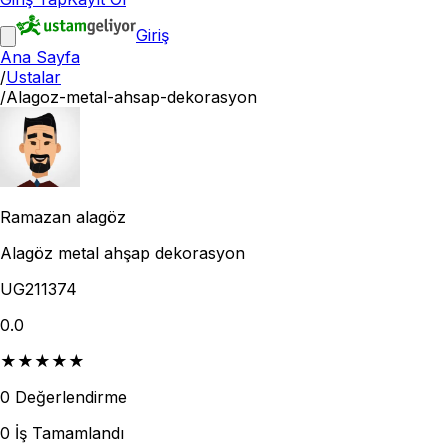
Giriş
Ana Sayfa
/
Ustalar
/
Alagoz-metal-ahsap-dekorasyon
Ramazan alagöz
Alagöz metal ahşap dekorasyon
UG211374
0.0
★
★
★
★
★
0
Değerlendirme
0
İş Tamamlandı