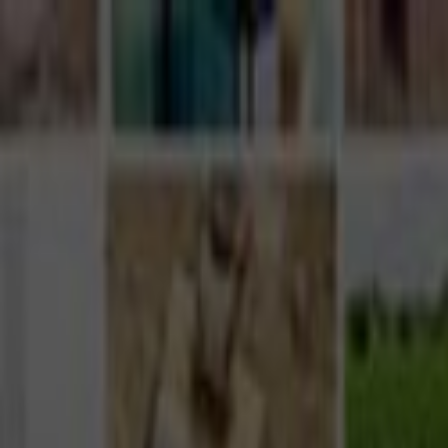
Giriş Yap
Kayıt Ol
Usta Ol - İş Fırsatları