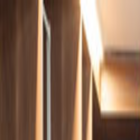
Giriş Yap
Kayıt Ol
Usta Ol - İş Fırsatları