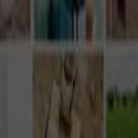
Giriş Yap
Kayıt Ol
Usta Ol - İş Fırsatları