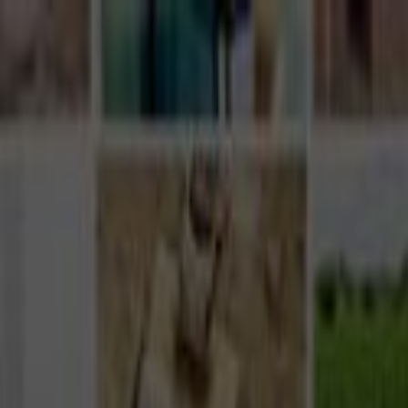
Giriş Yap
Kayıt Ol
Usta Ol - İş Fırsatları