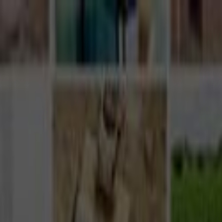
Giriş Yap
Kayıt Ol
Usta Ol - İş Fırsatları