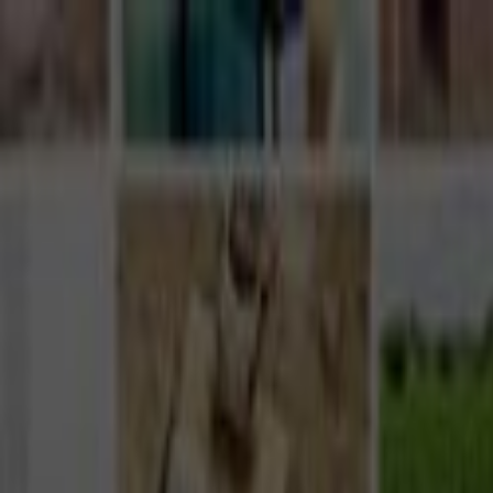
Giriş Yap
Kayıt Ol
Usta Ol - İş Fırsatları