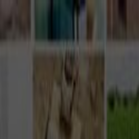
Giriş Yap
Kayıt Ol
Usta Ol - İş Fırsatları