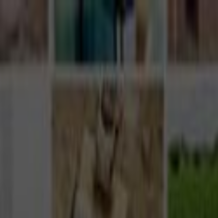
Giriş Yap
Kayıt Ol
Usta Ol - İş Fırsatları