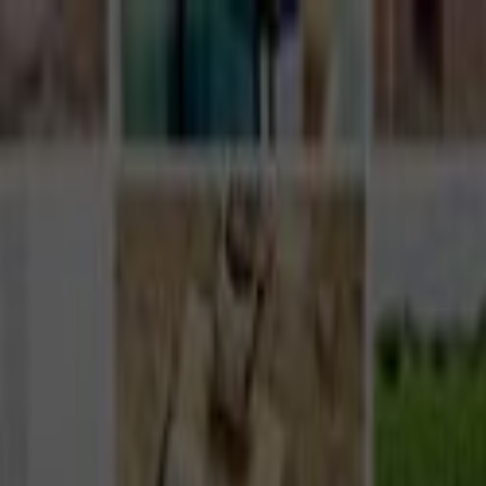
Giriş Yap
Kayıt Ol
Usta Ol - İş Fırsatları