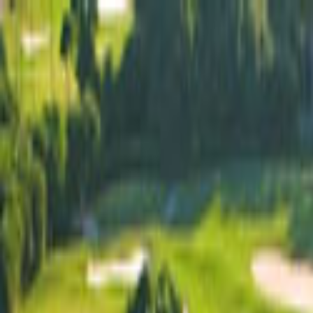
Giriş Yap
Kayıt Ol
Usta Ol - İş Fırsatları