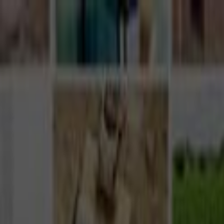
Giriş Yap
Kayıt Ol
Usta Ol - İş Fırsatları